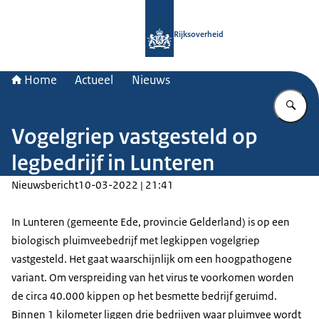
Naar de homepage van Rijksoverheid
Rijksoverheid
Home
Actueel
Nieuws
Vu
Vogelgriep vastgesteld op
legbedrijf in Lunteren
Nieuwsbericht
10-03-2022 | 21:41
In Lunteren (gemeente Ede, provincie Gelderland) is op een
biologisch pluimveebedrijf met legkippen vogelgriep
vastgesteld. Het gaat waarschijnlijk om een hoogpathogene
variant. Om verspreiding van het virus te voorkomen worden
de circa 40.000 kippen op het besmette bedrijf geruimd.
Binnen 1 kilometer liggen drie bedrijven waar pluimvee wordt