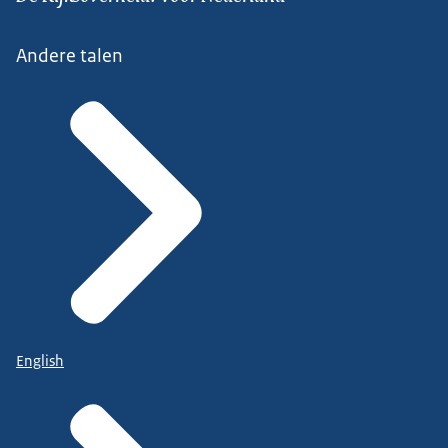
Andere talen
English