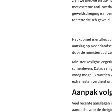
zien we nieuwe en ad-h
met extreme anti-over
geweldsdreiging is moeil
tot terroristisch geweld.
Het kabinet is er alles
aanslag op Nederlandse 
door de ministerraad va
Minister Yeşilgöz-Zegeri
samenleven. Dat is een 
vroeg mogelijk worden v
extremisten verdient on
Aanpak volg
Veel recente aanslagen 
aandacht voor de dreigi