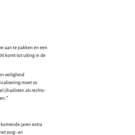
me aan te pakken en een
 komt tot uiting in de
en veiligheid
calisering moet zo
jihadisten als rechts-
men.”
e komende jaren extra
het zorg- en