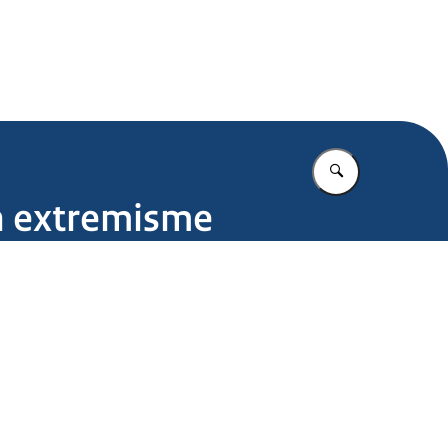
.nl
Vul in wat u z
en extremisme