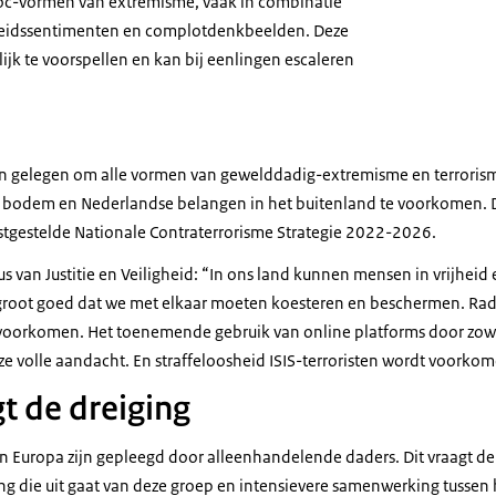
oc-vormen van extremisme, vaak in combinatie
heidssentimenten en complotdenkbeelden. Deze
ijk te voorspellen en kan bij eenlingen escaleren
 aan gelegen om alle vormen van gewelddadig-extremisme en terroris
bodem en Nederlandse belangen in het buitenland te voorkomen. Dit
stgestelde Nationale Contraterrorisme Strategie 2022-2026.
us van Justitie en Veiligheid: “In ons land kunnen mensen in vrijheid 
groot goed dat we met elkaar moeten koesteren en beschermen. Radi
oorkomen. Het toenemende gebruik van online platforms door zowel 
ze volle aandacht. En straffeloosheid ISIS-terroristen wordt voorko
t de dreiging
in Europa zijn gepleegd door alleenhandelende daders. Dit vraagt d
ng die uit gaat van deze groep en intensievere samenwerking tussen 