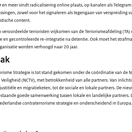
en meer vindt radicalisering online plaats, op kanalen als Telegram 
singen, zowel voor het signaleren als tegengaan van verspreiding 
istische content.
 veroordeelde terroristen vrijkomen van de Terrorismeafdeling (TA) 
ige en gecontroleerde re-integratie na detentie. Ook moet het stra
rganisatie worden verhoogd naar 20 jaar.
pak
orisme Strategie is tot stand gekomen onder de coördinatie van de 
 Veiligheid (NCTV), met betrokkenheid van alle partners. Van inlichti
ustitiële en migratieketen, tot de sociale en lokale partners. De nieu
bestaande goede samenwerking tussen lokale en landelijke partners. 
derlandse contraterrorisme strategie en onderscheidend in Europa