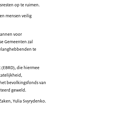
sresten op te ruimen.
nen mensen veilig
plannen voor
se Gemeenten zal
 belanghebbenden te
 (EBRD), die hiermee
atelijkheid,
 het bevolkingsfonds van
ateerd geweld.
Zaken, Yulia Svyrydenko.