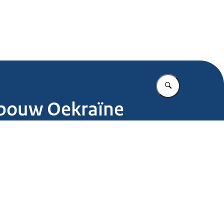
.nl
Vul in wat u z
pbouw Oekraïne