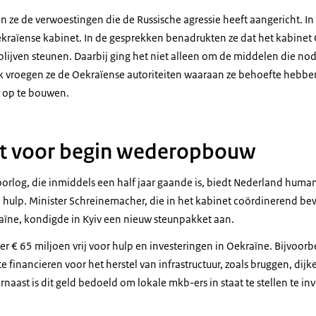
en ze de verwoestingen die de Russische agressie heeft aangericht. In
ekraïense kabinet. In de gesprekken benadrukten ze dat het kabinet 
lijven steunen. Daarbij ging het niet alleen om de middelen die nodig
 vroegen ze de Oekraïense autoriteiten waaraan ze behoefte hebbe
r op te bouwen.
t voor begin wederopbouw
orlog, die inmiddels een half jaar gaande is, biedt Nederland humani
hulp. Minister Schreinemacher, die in het kabinet coördinerend be
ne, kondigde in Kyiv een nieuw steunpakket aan.
 € 65 miljoen vrij voor hulp en investeringen in Oekraïne. Bijvoor
te financieren voor het herstel van infrastructuur, zoals bruggen, dij
naast is dit geld bedoeld om lokale mkb-ers in staat te stellen te inv