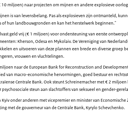
(€ 10 miljoen) naar projecten om mijnen en andere explosieve oorlog
nen is van levensbelang. Pas als explosieven zijn ontmanteld, kun
is of hun landbouwgronden en kan het herstelwerk beginnen."
lvast geld vrij (€ 1 miljoen) voor ondersteuning van eerste ontwerp
enten: Kherson, Odesa en Mykolaiv. De Vereniging van Nederland
ikkelen en uitvoeren van deze plannen een brede en diverse groep
ngeren, vrouwen en vluchtelingen.
 miljoen naar de European Bank for Reconstruction and Development
bied van macro-economische hervormingen, goed bestuur en rechtsst
raïense Centrale Bank. Ook steunt Schreinemacher met € 2 miljoen
r psychosociale steun aan slachtoffers van seksueel en gender-gerel
 Kyiv onder anderen met vicepremier en minister van Economische 
ing met de gouverneur van de Centrale Bank, Kyrylo Schevchenko.