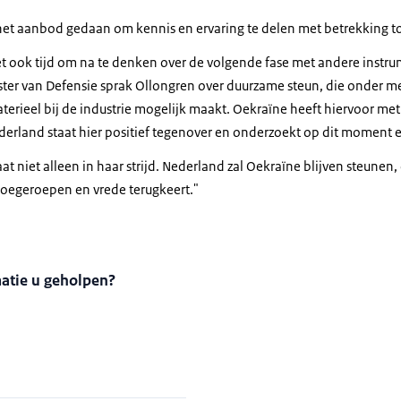
het aanbod gedaan om kennis en ervaring te delen met betrekking to
het ook tijd om na te denken over de volgende fase met andere instr
ter van Defensie sprak Ollongren over duurzame steun, die onder m
erieel bij de industrie mogelijk maakt. Oekraïne heeft hiervoor met
derland staat hier positief tegenover en onderzoekt op dit moment e
at niet alleen in haar strijd. Nederland zal Oekraïne blijven steunen
 toegeroepen en vrede terugkeert."
matie u geholpen?