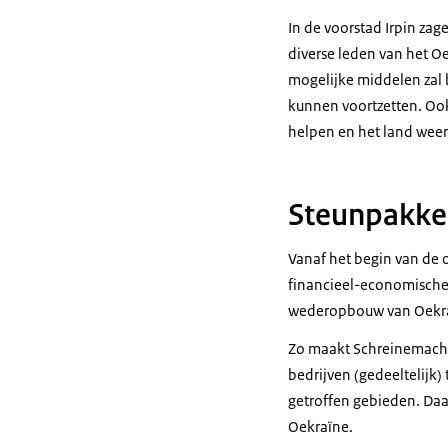
In de voorstad Irpin zag
diverse leden van het O
mogelijke middelen zal b
kunnen voortzetten. Ook
helpen en het land wee
Steunpakke
Vanaf het begin van de o
financieel-economische 
wederopbouw van Oekraï
Zo maakt Schreinemacher
bedrijven (gedeeltelijk) 
getroffen gebieden. Daar
Oekraïne.