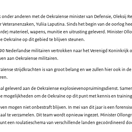
k onder anderen met de Oekraïense minister van Defensie, Oleksij Re
r Veteranenzaken, Yuliia Laputina. Sinds het begin van de oorlog he
e) materieel, wapens, munitie en uitrusting geleverd. Minister Ollo
 Oekraïne op dit gebied te blijven steunen.
 90 Nederlandse militairen vertrokken naar het Verenigd Koninkrijk o
even aan Oekraïense militairen.
aïense strijdkrachten is van groot belang en we zullen hier ook in d
ren.
aal geleverd aan de Oekraïense explosievenopruimingsdienst. Same
e mogelijkheden om de Oekraïne op dit punt met kennis en trainin
ven mogen niet onbestraft blijven. In mei van dit jaar is een forensi
aal te verzamelen. Dit team wordt opnieuw ingezet. Minister Ollongr
steunt een roulatieschema van verschillende landen gecoördineerd do