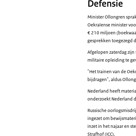
Defensie
Minister Ollongren spra
Oekraïense minister voo
€ 210 miljoen (boekwaard
gesprekken toegezegd de
Afgelopen zaterdag zijn
militaire opleiding te g
"Het trainen van de Oekr
bijdragen", aldus Ollong
Nederland heeft materi
onderzoekt Nederland d
Russische oorlogsmisdrij
ingezet om bewijsmateri
inzet in het najaar en 
Strafhof (ICC).