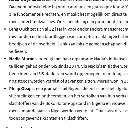
Daarvoor ontwikkelde hij onder andere een gratis app: Know-You
alle fundamentele rechten, en maakt het mogelijk om direct t
mensenrechtenkwesties. Ook speelde hij een prominente rol in
Leng Ouch
zet zich al 22 jaar in voor onder andere mensenrec
misstanden en het blootleggen van corruptie maakt hij zich s
bedrijven of de overheid. Denk aan lokale gemeenschappen di
verliezen.
Nadia Murad
verdedigt met haar organisatie Nadia’s Initiative d
te lijden gehad onder ISIS sinds 2014. Via Nadia’s Initiative 
berechten van ISIS-daders en wordt opgeroepen tot reddingsac
nog steeds worden vermist of gevangen zitten. Murad won in 2
Philip Obaji
is een journalist uit Nigeria die zich sinds het af
vluchtelingen en ontheemden, en het vertolken van hun verhal
slachtoffers van de Boko Haram-opstand in Nigeria en vrouwelij
mensenhandelaars in Niger werden verkocht. Obaji wist deze ve
toonaangevende kranten en tijdschriften.