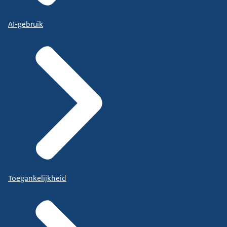
AI-gebruik
Toegankelijkheid