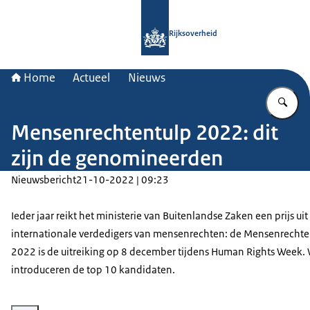
Naar de homepage van Rijksoverheid
Rijksoverheid
Home
Actueel
Nieuws
Vu
Mensenrechtentulp 2022: dit
zijn de genomineerden
Nieuwsbericht
21-10-2022 | 09:23
Ieder jaar reikt het ministerie van Buitenlandse Zaken een prijs uit
internationale verdedigers van mensenrechten: de Mensenrechten
2022 is de uitreiking op 8 december tijdens
Human Rights Week
.
introduceren de top 10 kandidaten.
Vergroot afbeelding Top 10 kandidaten Mensenrechtentulp 2022