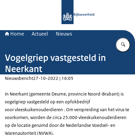
Naar de homepage van Rijksoverheid
Rijksoverheid
Home
Actueel
Nieuws
Vu
Vogelgriep vastgesteld in
Neerkant
Nieuwsbericht
27-10-2022 | 16:05
In Neerkant (gemeente Deurne, provincie Noord-Brabant) is
vogelgriep vastgesteld op een opfokbedrijf
voor vleeskuikenouderdieren . Om verspreiding van het virus te
voorkomen, worden de circa 25.000 vleeskuikenouderdieren
op de locatie geruimd door de Nederlandse Voedsel- en
Warenautoriteit (NVWA).