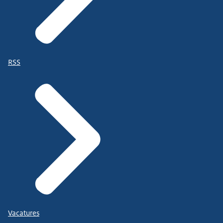
RSS
Vacatures