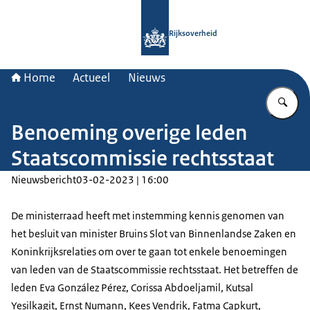
Naar de homepage van Rijksoverheid
Rijksoverheid
Home
Actueel
Nieuws
Vu
Benoeming overige leden
Staatscommissie rechtsstaat
Nieuwsbericht
03-02-2023 | 16:00
De ministerraad heeft met instemming kennis genomen van
het besluit van minister Bruins Slot van Binnenlandse Zaken en
Koninkrijksrelaties om over te gaan tot enkele benoemingen
van leden van de Staatscommissie rechtsstaat. Het betreffen de
leden Eva González Pérez, Corissa Abdoeljamil, Kutsal
Yesilkagit, Ernst Numann, Kees Vendrik, Fatma Çapkurt,