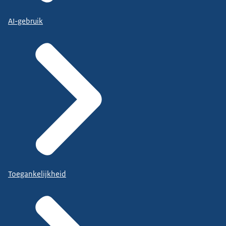
AI-gebruik
Toegankelijkheid