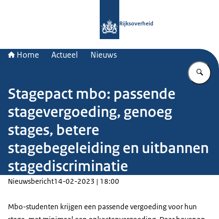
Naar de homepage van Rijksoverheid
Rijksoverheid
Home
Actueel
Nieuws
Vu
Stagepact mbo: passende
stagevergoeding, genoeg
stages, betere
stagebegeleiding en uitbannen
stagediscriminatie
Nieuwsbericht
14-02-2023 | 18:00
Mbo-studenten krijgen een passende vergoeding voor hun