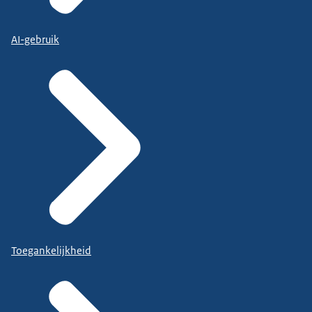
AI-gebruik
Toegankelijkheid