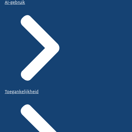
AI-gebruik
Toegankelijkheid