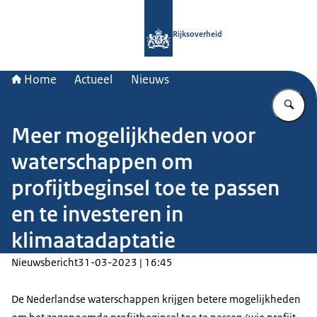
Naar de homepage van Rijksoverheid
Rijksoverheid
Home
Actueel
Nieuws
Vu
Meer mogelijkheden voor
waterschappen om
profijtbeginsel toe te passen
en te investeren in
klimaatadaptatie
Nieuwsbericht
31-03-2023 | 16:45
De Nederlandse waterschappen krijgen betere mogelijkheden