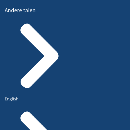
Andere talen
English