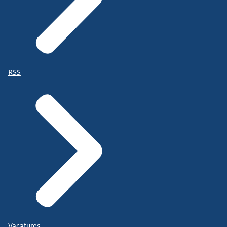
RSS
Vacatures