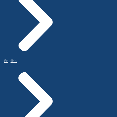
English