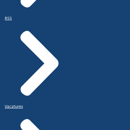
RSS
Vacatures