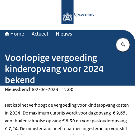
Naar de homepage van Rijksoverheid
Rijksoverheid
Home
Actueel
Nieuws
Vu
Voorlopige vergoeding
kinderopvang voor 2024
bekend
Nieuwsbericht
02-06-2023 | 15:00
Het kabinet verhoogt de vergoeding voor kinderopvangkosten
in 2024. De maximum uurprijs wordt voor dagopvang € 9,65,
voor buitenschoolse opvang € 8,30 en voor gastouderopvang
€ 7,24. De ministerraad heeft daarmee ingestemd op voorstel