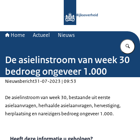
Naar de homepage van Rijksoverheid
Rijksoverheid
Home
Actueel
Nieuws
Vu
De asielinstroom van week 30
bedroeg ongeveer 1.000
Nieuwsbericht
31-07-2023 | 09:53
De asielinstroom van week 30, bestaande uit eerste
asielaanvragen, herhaalde asielaanvragen, hervestiging,
herplaatsing en nareizigers bedroeg ongeveer 1.000.
Heeft deze informatie u geholpen?