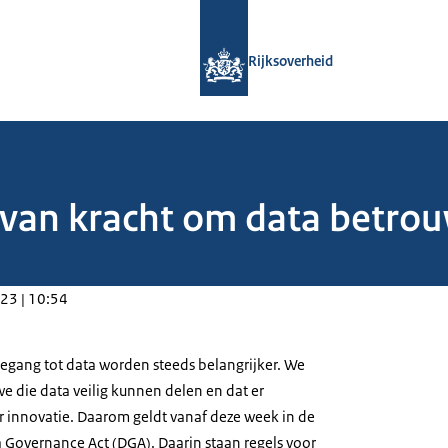
Naar de homepage van Rijksoverheid
Rijksoverheid
van kracht om data betrou
23 | 10:54
oegang tot data worden steeds belangrijker. We
e die data veilig kunnen delen en dat er
r innovatie. Daarom geldt vanaf deze week in de
a Governance Act
(DGA). Daarin staan regels voor