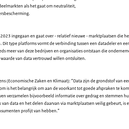
lmarkten als het gaat om neutraliteit,
ersbescherming.
2023 ingegaan en gaat over - relatief nieuwe - marktplaatsen die he
. Dit type platforms vormt de verbinding tussen een datadeler en e
teeds meer van deze bedrijven en organisaties ontstaan die ondernem
 waarde van data vertrouwd willen ontsluiten.
ens (Economische Zaken en Klimaat): “Data zijn de grondstof van e
om is het belangrijk om aan de voorkant tot goede afspraken te k
ven verzamelen bijvoorbeeld informatie over gedrag en stemmen h
k van data en het delen daarvan via marktplaatsen veilig gebeurt, is
nsumenten profijt van hebben.”