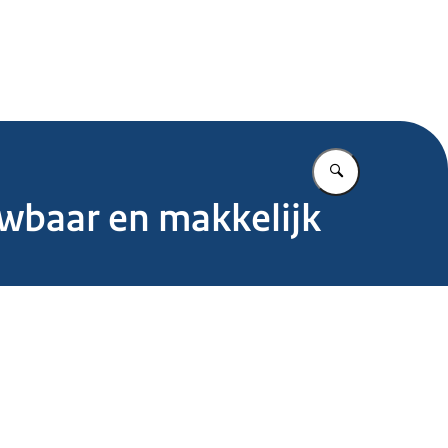
.nl
Vul in wat u z
wbaar en makkelijk