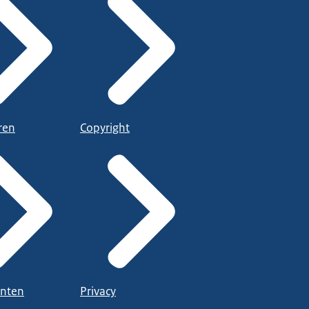
ren
Copyright
nten
Privacy