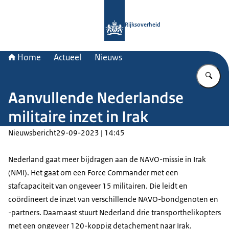
Naar de homepage van Rijksoverheid
Rijksoverheid
Home
Actueel
Nieuws
Vu
Aanvullende Nederlandse
militaire inzet in Irak
Nieuwsbericht
29-09-2023 | 14:45
Nederland gaat meer bijdragen aan de NAVO-missie in Irak
(NMI). Het gaat om een
Force Commander
met een
stafcapaciteit van ongeveer 15 militairen. Die leidt en
coördineert de inzet van verschillende NAVO-bondgenoten en
-partners. Daarnaast stuurt Nederland drie transporthelikopters
met een ongeveer 120-koppig detachement naar Irak.