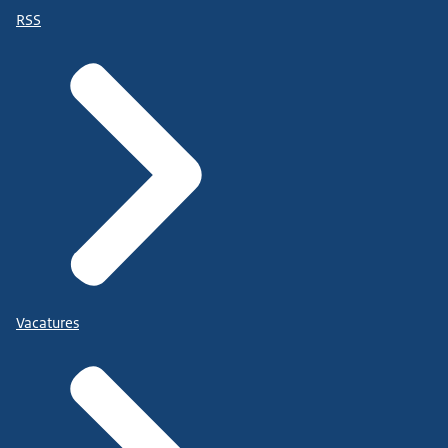
RSS
Vacatures