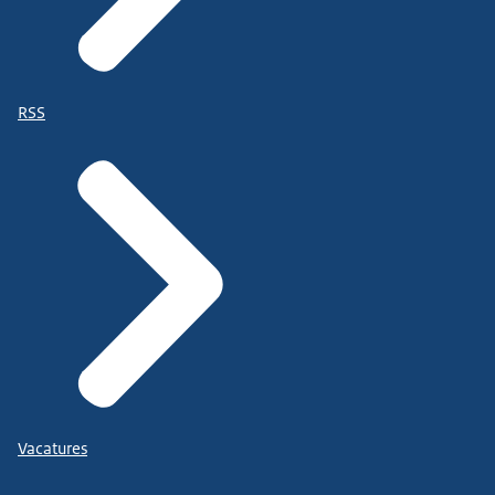
RSS
Vacatures