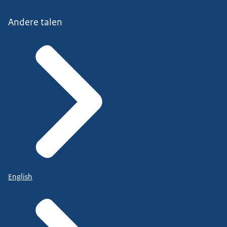
Andere talen
English