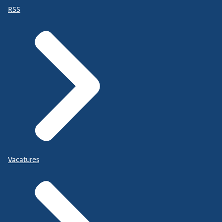
RSS
Vacatures