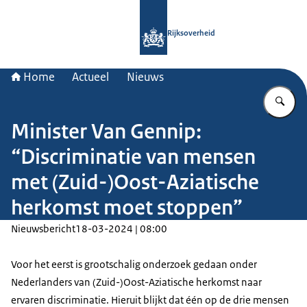
Naar de homepage van Rijksoverheid
Rijksoverheid
Home
Actueel
Nieuws
Vu
Minister Van Gennip:
“Discriminatie van mensen
met (Zuid-)Oost-Aziatische
herkomst moet stoppen”
Nieuwsbericht
18-03-2024 | 08:00
Voor het eerst is grootschalig onderzoek gedaan onder
Nederlanders van (Zuid-)Oost-Aziatische herkomst naar
ervaren discriminatie. Hieruit blijkt dat één op de drie mensen