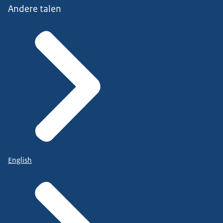
Andere talen
English