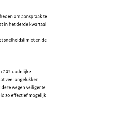
erheden om aanspraak te
t in het derde kwartaal
t snelheidslimiet en de
om 745 dodelijke
 dat veel ongelukken
deze wegen veiliger te
d zo effectief mogelijk