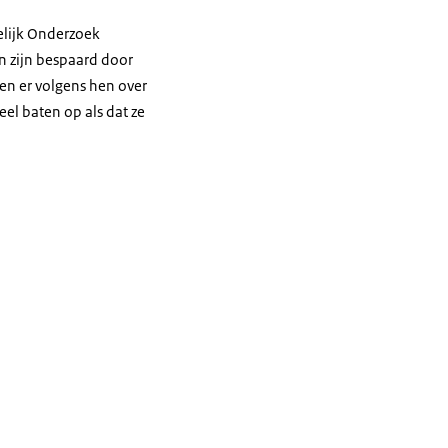
elijk Onderzoek
n zijn bespaard door
len er volgens hen over
el baten op als dat ze