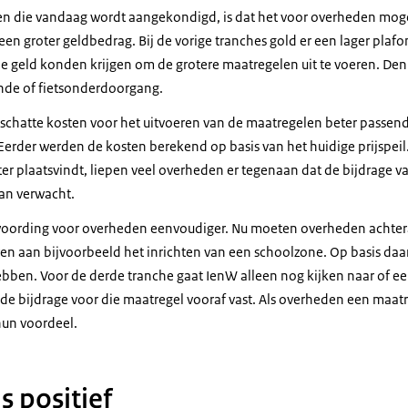
n die vandaag wordt aangekondigd, is dat het voor overheden moge
en groter geldbedrag. Bij de vorige tranches gold er een lager plaf
geld konden krijgen om de grotere maatregelen uit te voeren. Den
nde of fietsonderdoorgang.
chatte kosten voor het uitvoeren van de maatregelen beter passend
Eerder werden de kosten berekend op basis van het huidige prijspeil
ater plaatsvindt, liepen veel overheden er tegenaan dat de bijdrage v
dan verwacht.
woording voor overheden eenvoudiger. Nu moeten overheden achtera
ven aan bijvoorbeeld het inrichten van een schoolzone. Op basis da
ebben. Voor de derde tranche gaat IenW alleen nog kijken naar of ee
t de bijdrage voor die maatregel vooraf vast. Als overheden een ma
 hun voordeel.
s positief