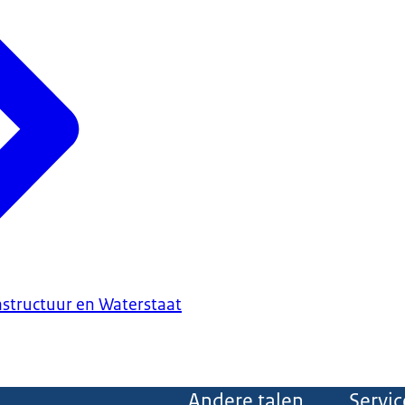
astructuur en Waterstaat
Andere talen
Servic