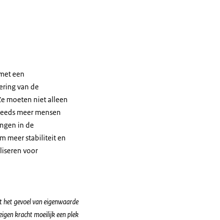
 met een
ering van de
Ze moeten niet alleen
steeds meer mensen
ingen in de
m meer stabiliteit en
liseren voor
kt het gevoel van eigenwaarde
eigen kracht moeilijk een plek