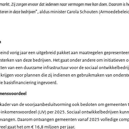
smarkt. Zij zorgen ervoor dat iedereen naar vermogen mee kan doen. Daarom is h
teren in deze bedrijven
”, aldus minister Carola Schouten (Armoedebeleid,
n
 eind vorig jaar een uitgebreid pakket aan maatregelen gepresente
rsterken van deze bedrijven. Het gaat onder andere om initiatieven 
ten van een duurzame infrastructuur voor de sociaal ontwikkelbedr
 krijgen voor plannen die zij indienen en gebruikmaken van onder
e basisfinanciering ingevoerd.
omensvoordeel
t kader van de voorjaarsbesluitvorming ook besloten om gemeenten
e-inkomensvoordeel (LIV) per 2025. Sociaal ontwikkelbedrijven kun
t opvangen. Daarom ontvangen gemeenten vanaf 2025 volledige comp
eel gaat het om € 16,8 miljoen per jaar.