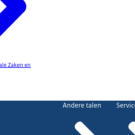
iale Zaken en
Andere talen
Servic