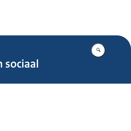
.nl
Vul in wat u z
 sociaal