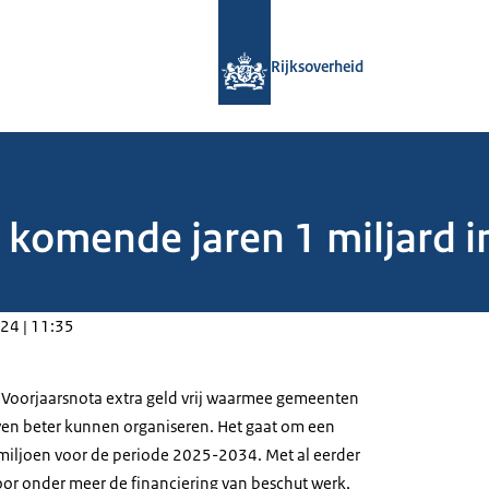
Naar de homepage van Rijksoverheid
Rijksoverheid
 komende jaren 1 miljard in
24 | 11:35
 Voorjaarsnota extra geld vrij waarmee gemeenten
ven beter kunnen organiseren. Het gaat om een
miljoen voor de periode 2025-2034. Met al eerder
or onder meer de financiering van beschut werk,