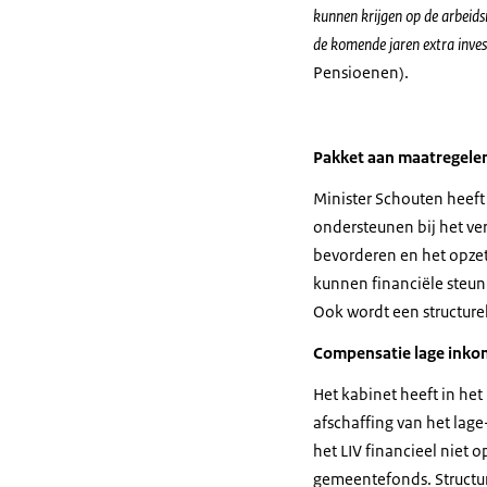
kunnen krijgen op de arbeid
de komende jaren extra inves
Pensioenen).
Pakket aan maatregele
Minister Schouten heeft
ondersteunen bij het ve
bevorderen en het opzet
kunnen financiële steun
Ook wordt een structurel
Compensatie lage ink
Het kabinet heeft in he
afschaffing van het lag
het LIV financieel nie
gemeentefonds. Structur