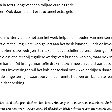
n in totaal ongeveer een miljard euro naar de
n. Ook daarna blijft er structureel extra geld
ven richten zich op het aan het werk helpen en houden van mensen
t direct bij reguliere werkgevers aan het werk kunnen. Sinds de invo
 hebben deze bedrijven te maken met verschillende veranderingen. 
die niet direct bij reguliere werkgevers kunnen werken, maar ook 
e banen. Dit brengt financiële druk met zich mee en vereist aanpass
extra investeringen wil het kabinet sociaal ontwikkelbedrijven daaro
r de lange termijn, waardoor zij meer ruimte hebben om banen te rea
beidsbeperking.
zettend belangrijk deel van hun leven. Het vergroot het sociale netwerk, verster
enten kan benutten. Sociaal ontwikkelbedrijven bieden dit werk aan mensen die op 