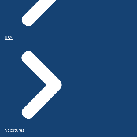
RSS
Vacatures