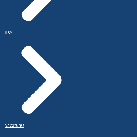
RSS
Vacatures