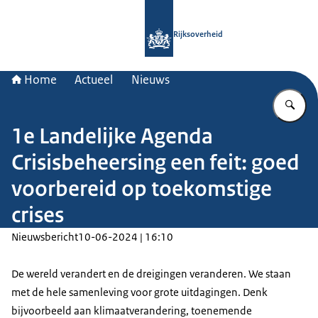
Naar de homepage van Rijksoverheid
Rijksoverheid
Home
Actueel
Nieuws
Vu
1e Landelijke Agenda
Crisisbeheersing een feit: goed
voorbereid op toekomstige
crises
Nieuwsbericht
10-06-2024 | 16:10
De wereld verandert en de dreigingen veranderen. We staan
met de hele samenleving voor grote uitdagingen. Denk
bijvoorbeeld aan klimaatverandering, toenemende