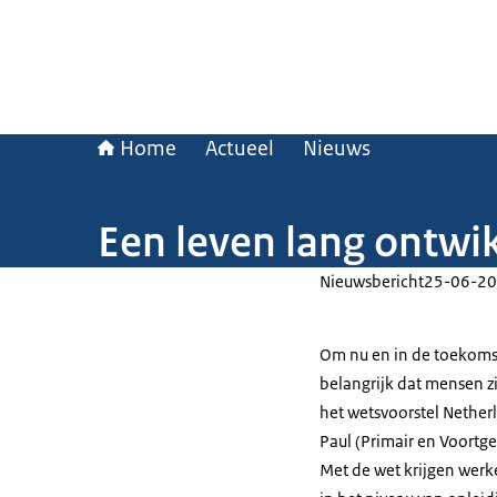
Home
Actueel
Nieuws
Een leven lang ontwik
Nieuwsbericht
25-06-20
Om nu en in de toekomst 
belangrijk dat mensen zi
het wetsvoorstel
Nether
Paul (Primair en Voortg
Met de wet krijgen wer