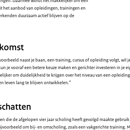
dingen. Daarmee wordt het makkelijker om een
t het aanbod van opleidingen, trainingen en
rkenden duurzaam actief blijven op de
ekomst
ijvoorbeeld naast je baan, een training, cursus of opleiding volgt, wil 
kun je vooraf een betere keuze maken en gerichter investeren in je 
ijker om duidelijkheid te krijgen over het niveau van een opleiding
en leven lang te blijven ontwikkelen.”
schatten
n die de afgelopen vier jaar scholing heeft gevolgd maakte gebrui
ijvoorbeeld om bij- en omscholing, zoals een vakgerichte training. 