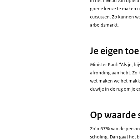
in het niveau van oplei
goede keuze te maken ui
cursussen. Zo kunnen we
arbeidsmarkt.
Je eigen to
Minister Paul: “Als je, b
afronding aan hebt. Zo 
wet maken we het makkel
duwtje in de rug om je e
Op waarde 
Zo’n 67% van de persone
scholing. Dan gaat het b