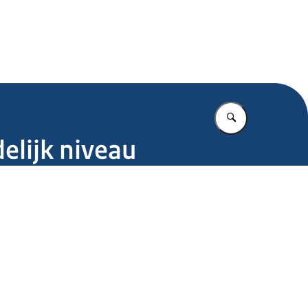
.nl
Vul in wat u z
elijk niveau