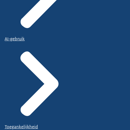
AI-gebruik
Toegankelijkheid