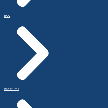
RSS
Vacatures