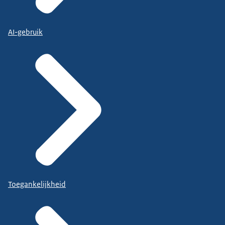
AI-gebruik
Toegankelijkheid