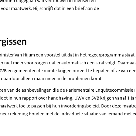
 worden uitgegaan van vertrouwen in mensen en
voor maatwerk. Hij schrijft dat in een brief aan de
rgissen
inister Van Hijum een voorstel uit dat in het regeerprogramma staat.
er niet meer voor zorgen dat er automatisch een straf volgt. Daarnaa
B en gemeenten de ruimte krijgen om zelf te bepalen of ze van een s
d daardoor alleen maar meer in de problemen komt.
aken van de aanbevelingen die de Parlementaire Enquêtecommissie 
doet in hun rapport over handhaving. UWV en SVB krijgen vanaf 1 ja
aatwerk toe te passen bij hun invorderingsbeleid. Door deze maatr
 meer rekening houden met de individuele situatie van iemand met e