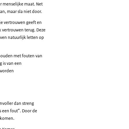
r menselijke maat. Net
n, maar sla niet door.
je vertrouwen geeft en
k vertrouwen terug. Deze
en natuurlijk letten op
 houden met fouten van
g is van een
n worden
involler dan streng
 een fout”. Door de
orkomen.