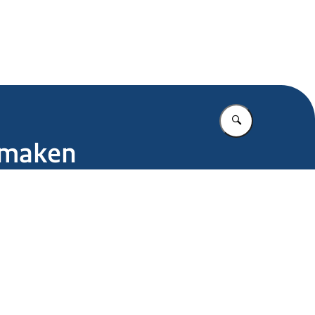
.nl
Vul in wat u z
e maken