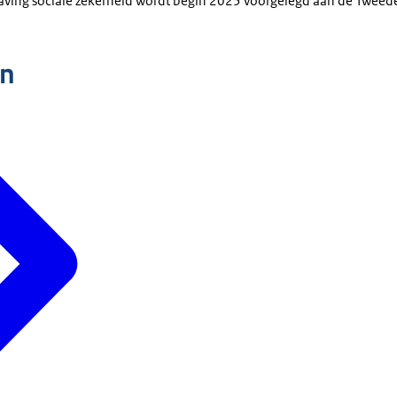
aving sociale zekerheid wordt begin 2025 voorgelegd aan de Tweed
n