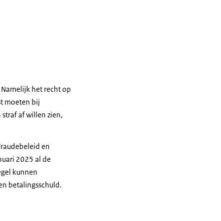
 Namelijk het recht op
st moeten bij
traf af willen zien,
Fraudebeleid en
nuari 2025 al de
egel kunnen
en betalingsschuld.