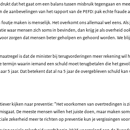
drukt dat het gaat om een balans tussen misbruik tegengaan en mee
in de aanbevelingen van het rapport van de PEFD: pak echte fraude aa
 foutje maken is menselijk. Het overkomt ons allemaal wel eens. Als 
atie waar mensen zich soms in bevinden, dan krijg je als overheid oo
oor zorgen dat mensen beter geholpen en gehoord worden. We blijv
maatregel is dat de minister bij terugvorderingen meer rekening wil
e termijn waarin iemand een schuld moet terugbetalen die het gevol
aar 5 jaar. Dat betekent dat al na 5 jaar de overgebleven schuld ka
ctiever kijken naar preventie: “Het voorkomen van overtredingen is z
misgaat. De meeste mensen willen het juiste doen, maar maken soms
ciale zekerheid meer te richten op preventie kun je vergissingen vo