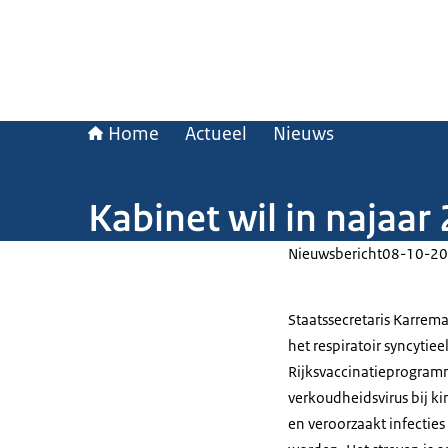
Home
Actueel
Nieuws
Kabinet wil in najaar
Nieuwsbericht
08-10-20
Staatssecretaris Karrem
het respiratoir syncytiee
Rijksvaccinatieprogram
verkoudheidsvirus bij ki
en veroorzaakt infecties