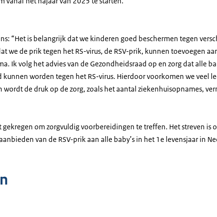
m vanaf het najaar van 2025 te starten.
ns: “Het is belangrijk dat we kinderen goed beschermen tegen versch
dat we de prik tegen het RS-virus, de RSV-prik, kunnen toevoegen aa
a. Ik volg het advies van de Gezondheidsraad op en zorg dat alle ba
d kunnen worden tegen het RS-virus. Hierdoor voorkomen we veel le
n wordt de druk op de zorg, zoals het aantal ziekenhuisopnames, ve
 gekregen om zorgvuldig voorbereidingen te treffen. Het streven is o
aanbieden van de RSV-prik aan alle baby’s in het 1e levensjaar in N
n