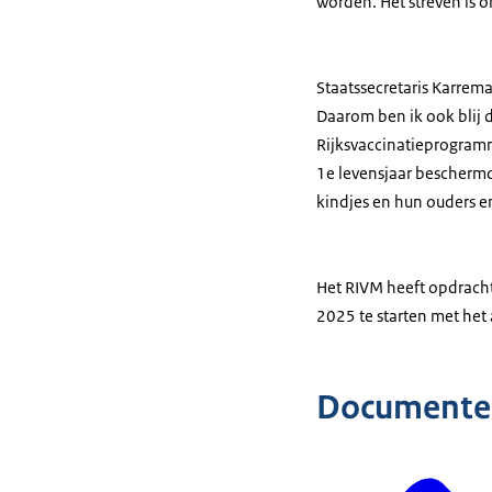
worden. Het streven is o
Staatssecretaris Karrema
Daarom ben ik ook blij 
Rijksvaccinatieprogramm
1e levensjaar bescherm
kindjes en hun ouders e
Het RIVM heeft opdracht
2025 te starten met het 
Documente