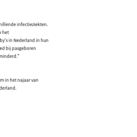
illende infectieziekten.
n het
by’s in Nederland in hun
ed bij pasgeboren
rminderd.”
m in het najaar van
ederland.