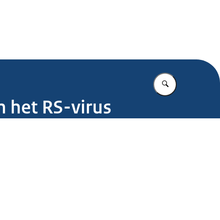
.nl
Vul in wat u z
n het RS-virus