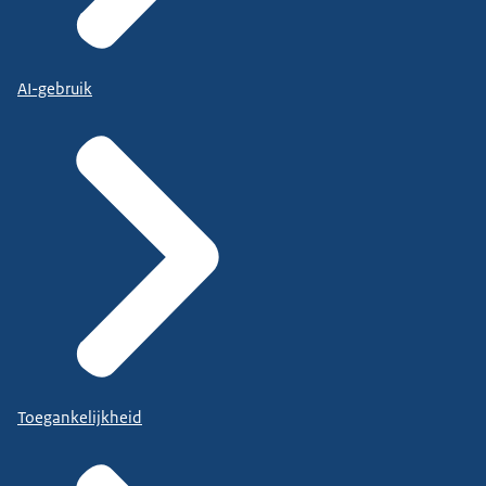
AI-gebruik
Toegankelijkheid