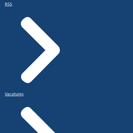
RSS
Vacatures