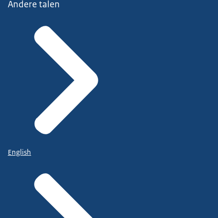
Andere talen
English