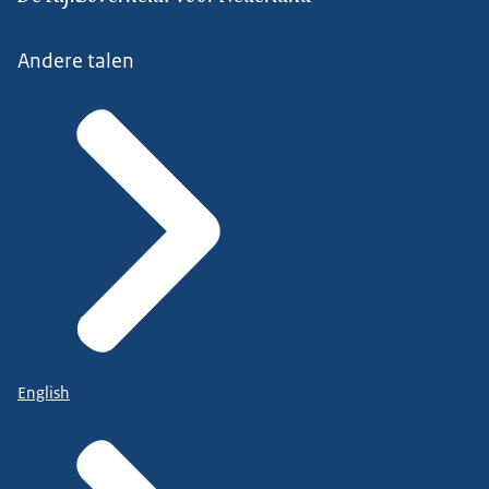
Andere talen
English