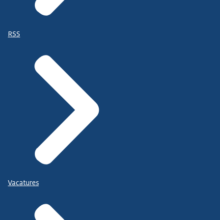
RSS
Vacatures