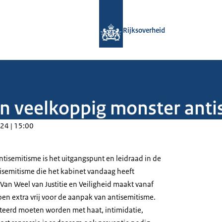
Naar de homepage van Rijksoverheid
Rijksoverheid
an veelkoppig monster ant
24 | 15:00
tisemitisme is het uitgangspunt en leidraad in de
tisemitisme die het kabinet vandaag heeft
Van Weel van Justitie en Veiligheid maakt vanaf
joen extra vrij voor de aanpak van antisemitisme.
eerd moeten worden met haat, intimidatie,