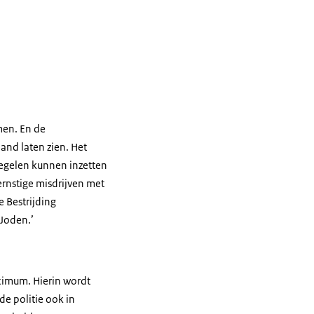
men. En de
nd laten zien. Het
regelen kunnen inzetten
ernstige misdrijven met
 Bestrijding
 Joden.’
aximum. Hierin wordt
e politie ook in