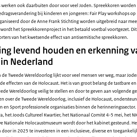
s werken ook daarbuiten door voor veel Joden. Spreekkoren worden 
edragsverandering bij kinderen en jongeren: Fair Play workshops op 
ganiseerd door de Anne Frank Stichting worden uitgebreid naar mee
wordt het Spreekkorenproject in het betaald voetbal voortgezet. Dit 
rters van het kwetsende effect van antisemitische spreekkoren.
ing levend houden en erkenning v
 in Nederland
 de Tweede Wereldoorlog lijkt voor veel mensen ver weg, maar Jode
de effecten van de Holocaust. Het is van groot belang de tastbare en
ede Wereldoorlog veilig te stellen en door te geven aan volgende g
llen over de Tweede Wereldoorlog, inclusief de Holocaust, ondersteun
n en Sport professionele organisaties binnen de herinneringssector. 
ra, het Joods Cultureel Kwartier, het Nationaal Comité 4-5 mei, het 
we Nationale Holocaustmuseum wordt door het kabinet gesteund. He
door in 2025 te investeren in een inclusieve, diverse en toegankelijk