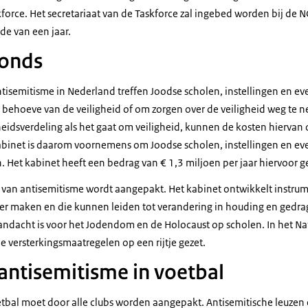
force. Het secretariaat van de Taskforce zal ingebed worden bij de 
de van een jaar.
fonds
isemitisme in Nederland treffen Joodse scholen, instellingen en e
n behoeve van de veiligheid of om zorgen over de veiligheid weg te 
heidsverdeling als het gaat om veiligheid, kunnen de kosten hierva
binet is daarom voornemens om Joodse scholen, instellingen en ev
 Het kabinet heeft een bedrag van € 1,3 miljoen per jaar hiervoor g
an antisemitisme wordt aangepakt. Het kabinet ontwikkelt instrum
 maken en die kunnen leiden tot verandering in houding en gedrag.
aandacht is voor het Jodendom en de Holocaust op scholen. In het Na
e versterkingsmaatregelen op een rijtje gezet.
 antisemitisme in voetbal
etbal moet door alle clubs worden aangepakt. Antisemitische leuzen