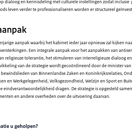
op dialoog en kennisdeling met culturele instellingen zodat inclusie
s leven verder te professionaliseren worden er structureel geïnvest
 aanpak
erjarige aanpak waarbij het kabinet ieder jaar opnieuw zal kijken naar
versterkingen. Een integrale aanpak voor het aanpakken van antisemi
 religieuze tolerantie, het stimuleren van interreligieuze dialoog 
ikkeling van de strategie wordt gecoördineerd door de minister van J
e bewindslieden van Binnenlandse Zaken en Koninkrijksrelaties, Onde
ken en Werkgelegenheid, Volksgezondheid, Welzijn en Sport en Bui
de eindverantwoordelijkheid dragen. De strategie is opgesteld same
menten en andere overheden over de uitvoering daarvan.
matie u geholpen?