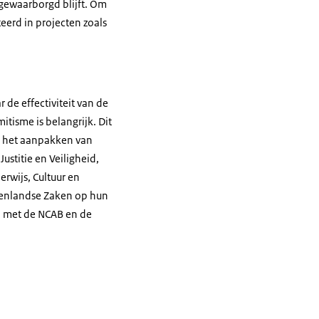
 gewaarborgd blijft. Om
eerd in projecten zoals
 de effectiviteit van de
tisme is belangrijk. Dit
en het aanpakken van
ustitie en Veiligheid,
rwijs, Cultuur en
tenlandse Zaken op hun
n met de NCAB en de