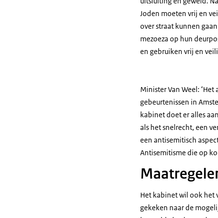
uitsluiting en geweld. N
Joden moeten vrij en vei
over straat kunnen gaan
mezoeza op hun deurpos
en gebruiken vrij en vei
Minister Van Weel: ‘Het
gebeurtenissen in Amst
kabinet doet er alles a
als het snelrecht, een v
een antisemitisch aspec
Antisemitisme die op kor
Maatregele
Het kabinet wil ook het 
gekeken naar de mogelij