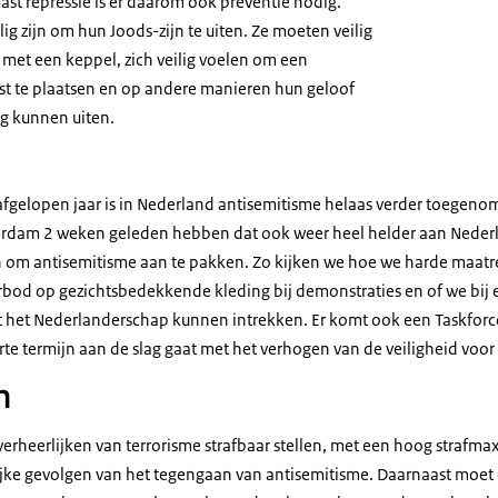
aast repressie is er daarom ook preventie nodig.
lig zijn om hun Joods-zijn te uiten. Ze moeten veilig
 met een keppel, zich veilig voelen om een
t te plaatsen en op andere manieren hun geloof
lig kunnen uiten.
 afgelopen jaar is in Nederland antisemitisme helaas verder toegeno
erdam 2 weken geleden hebben dat ook weer heel helder aan Nederla
an om antisemitisme aan te pakken. Zo kijken we hoe we harde maat
erbod op gezichtsbedekkende kleding bij demonstraties en of we bij 
t het Nederlanderschap kunnen intrekken. Er komt ook een Taskforce
te termijn aan de slag gaat met het verhogen van de veiligheid voor
n
verheerlijken van terrorisme strafbaar stellen, met een hoog strafm
ke gevolgen van het tegengaan van antisemitisme. Daarnaast moet d