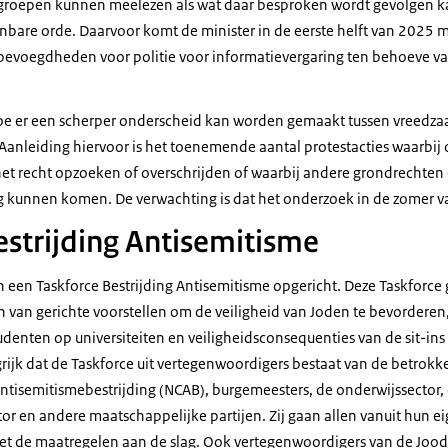
groepen kunnen meelezen als wat daar besproken wordt gevolgen k
nbare orde. Daarvoor komt de minister in de eerste helft van 2025 
 bevoegdheden voor politie voor informatievergaring ten behoeve v
 hoe er een scherper onderscheid kan worden gemaakt tussen vreed
 Aanleiding hiervoor is het toenemende aantal protestacties waarbi
et recht opzoeken of overschrijden of waarbij andere grondrechten 
ng kunnen komen. De verwachting is dat het onderzoek in de zomer va
estrijding Antisemitisme
n een Taskforce Bestrijding Antisemitisme opgericht. Deze Taskforce
n van gerichte voorstellen om de veiligheid van Joden te bevordere
udenten op universiteiten en veiligheidsconsequenties van de sit-ins
rijk dat de Taskforce uit vertegenwoordigers bestaat van de betrokke
ntisemitismebestrijding (NCAB), burgemeesters, de onderwijssector, 
tor en andere maatschappelijke partijen. Zij gaan allen vanuit hun e
et de maatregelen aan de slag. Ook vertegenwoordigers van de Joo