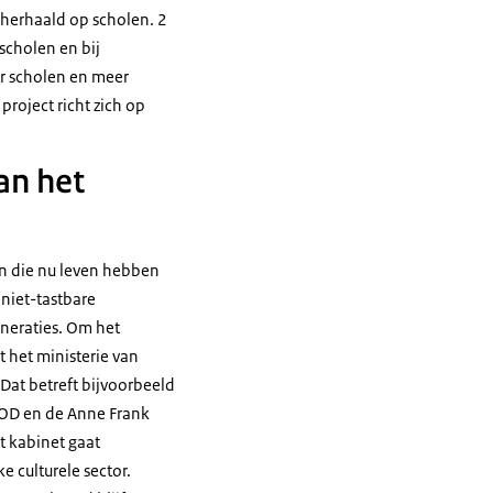
herhaald op scholen. 2
scholen en bij
r scholen en meer
project richt zich op
an het
n die nu leven hebben
 niet-tastbare
eneraties. Om het
t het ministerie van
Dat betreft bijvoorbeeld
NIOD en de Anne Frank
t kabinet gaat
e culturele sector.