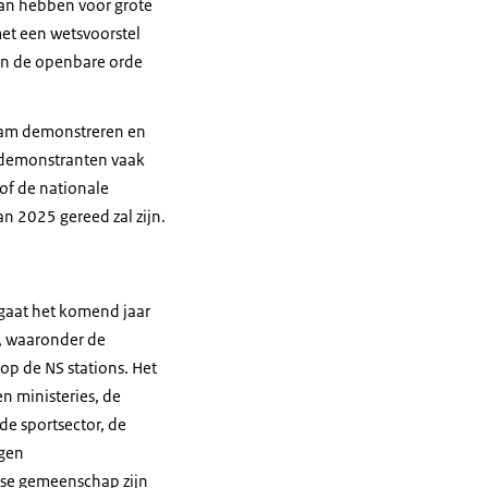
an hebben voor grote
met een wetsvoorstel
an de openbare orde
zaam demonstreren en
j demonstranten vaak
of de nationale
n 2025 gereed zal zijn.
 gaat het komend jaar
n, waaronder de
 op de NS stations. Het
n ministeries, de
de sportsector, de
igen
dse gemeenschap zijn