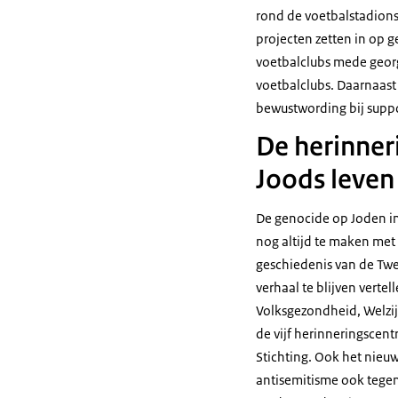
rond de voetbalstadion
projecten zetten in op g
voetbalclubs mede geor
voetbalclubs. Daarnaast 
bewustwording bij suppo
De herinner
Joods leven
De genocide op Joden in
nog altijd te maken met 
geschiedenis van de Twe
verhaal te blijven verte
Volksgezondheid, Welzij
de vijf herinneringscent
Stichting. Ook het nieu
antisemitisme ook tegen 