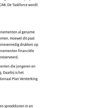
NCAB. De Taskforce wordt
venementen al geruime
nemen. Hoewel dit past
n onevenredig drukken op
enementen financiële
ereserveerd.
enten die jongeren en
 Daarbij is het
tionaal Plan Versterking
 en spreekkoren in en