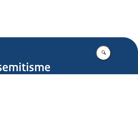
.nl
Vul in wat u z
isemitisme