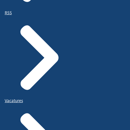
RSS
Vacatures