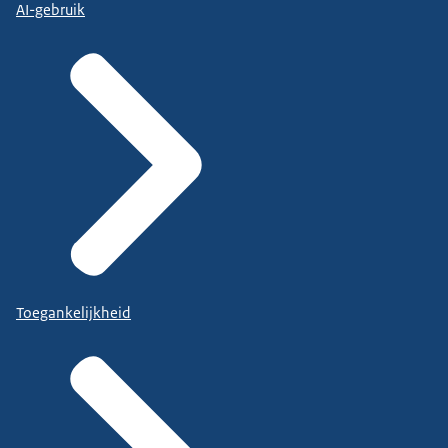
AI-gebruik
Toegankelijkheid