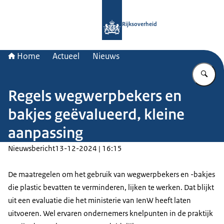
Naar de homepage van Rijksoverheid
Rijksoverheid
Home
Actueel
Nieuws
Vu
Regels wegwerpbekers en
bakjes geëvalueerd, kleine
aanpassing
Nieuwsbericht
13-12-2024 | 16:15
De maatregelen om het gebruik van wegwerpbekers en -bakjes
die plastic bevatten te verminderen, lijken te werken. Dat blijkt
uit een evaluatie die het ministerie van IenW heeft laten
uitvoeren. Wel ervaren ondernemers knelpunten in de praktijk