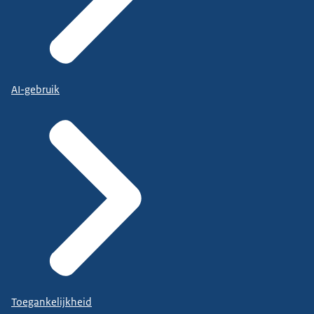
AI-gebruik
Toegankelijkheid