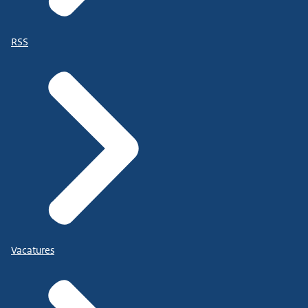
RSS
Vacatures