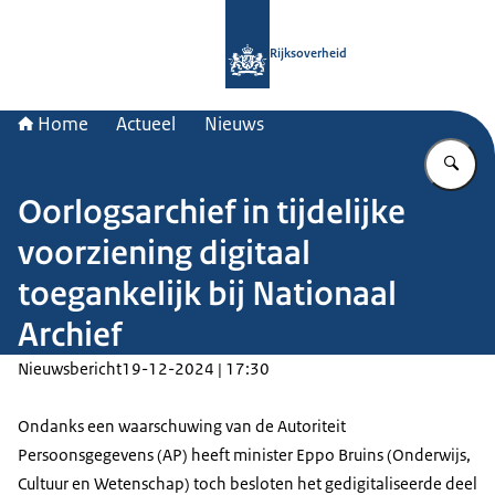
Naar de homepage van Rijksoverheid
Rijksoverheid
Home
Actueel
Nieuws
Vu
Oorlogsarchief in tijdelijke
voorziening digitaal
toegankelijk bij Nationaal
Archief
Nieuwsbericht
19-12-2024 | 17:30
Ondanks een waarschuwing van de Autoriteit
Persoonsgegevens (AP) heeft minister Eppo Bruins (Onderwijs,
Cultuur en Wetenschap) toch besloten het gedigitaliseerde deel