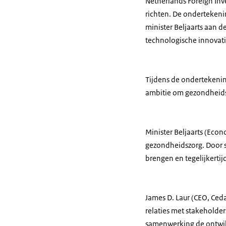
Netherlands Foreign Inv
richten. De ondertekeni
minister Beljaarts aan d
technologische innovat
Tijdens de ondertekenin
ambitie om gezondheidsz
Minister Beljaarts (Eco
gezondheidszorg. Door 
brengen en tegelijkerti
James D. Laur (CEO, Ceda
relaties met stakeholde
samenwerking de ontwikk