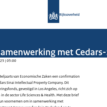
Naar de homepage van Rijksoverheid
Rijksoverheid
 samenwerking met Cedars-
25 | 05:00
 Beljaarts van Economische Zaken een confirmation
ars Sinai Intellectual Property Company. Dit
ngsfonds, gevestigd in Los Angeles, richt zich op
in de sector Life Sciences & Health. Met deze brief
 hun voornemen om in samenwerking met