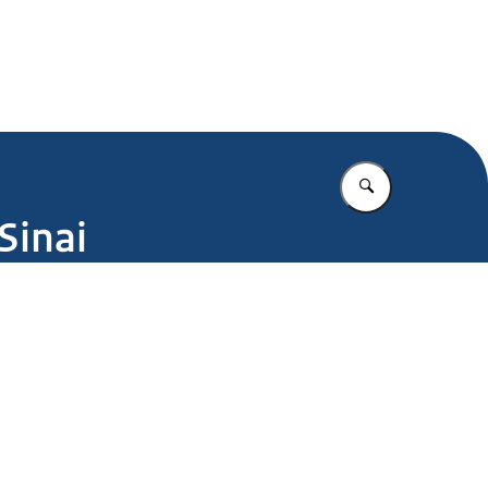
.nl
Vul in wat u z
Sinai