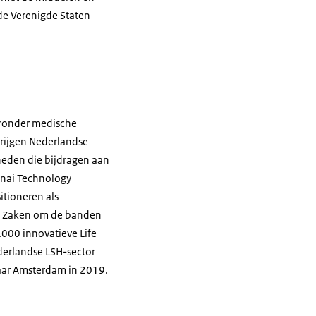
 de Verenigde Staten
aronder medische
rijgen Nederlandse
kheden die bijdragen aan
Sinai Technology
itioneren als
he Zaken om de banden
.000 innovatieve Life
derlandse LSH-sector
aar Amsterdam in 2019.