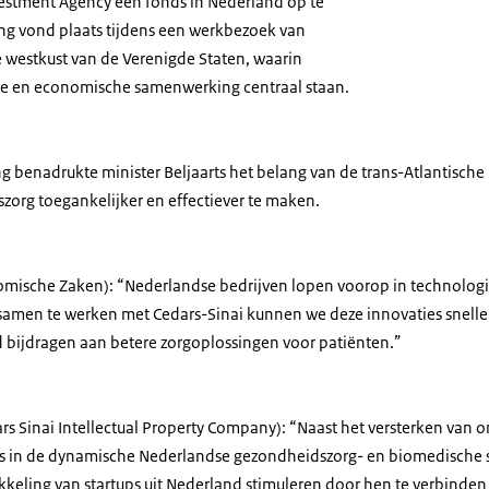
estment Agency een fonds in Nederland op te
ng vond plaats tijdens een werkbezoek van
e westkust van de Verenigde Staten, waarin
ie en economische samenwerking centraal staan.
g benadrukte minister Beljaarts het belang van de trans-Atlantisch
org toegankelijker en effectiever te maken.
nomische Zaken): “Nederlandse bedrijven lopen voorop in technologi
samen te werken met Cedars-Sinai kunnen we deze innovaties snelle
jd bijdragen aan betere zorgoplossingen voor patiënten.”
rs Sinai Intellectual Property Company): “Naast het versterken van 
rs in de dynamische Nederlandse gezondheidszorg- en biomedische s
eling van startups uit Nederland stimuleren door hen te verbinde