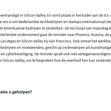
rhandigd in Silicon Valley. En vond plaats in het kader van de V.S. r
de reis is om Nederlandse techbedrijven en startups internationaal st
 Amerikaanse bedrijven te versterken. De reis loopt van maandag 
derlandse ondernemers gaat de minister naar Phoenix, Arizona, de
 Las Vegas en Silicon Valley bij San Francisco. Ook omvat het werk
edrijven en investeerders, gericht op onderwerpen als kunstmatige 
 en cyberbeveiliging. De minister sprak ook met vertegenwoordiger
n in Silicon Valley, om te bespreken hoe de overheid hen kan onderst
matie u geholpen?