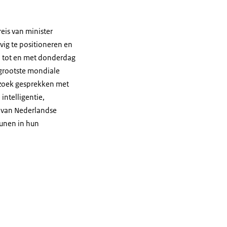
eis van minister
evig te positioneren en
6 tot en met donderdag
 grootste mondiale
bezoek gesprekken met
intelligentie,
s van Nederlandse
eunen in hun