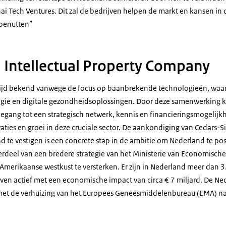
ai Tech Ventures. Dit zal de bedrijven helpen de markt en kansen in
e benutten”
i Intellectual Property Company
wijd bekend vanwege de focus op baanbrekende technologieën, wa
ogie en digitale gezondheidsoplossingen. Door deze samenwerking k
toegang tot een strategisch netwerk, kennis en financieringsmogelij
aties en groei in deze cruciale sector. De aankondiging van Cedars-
 te vestigen is een concrete stap in de ambitie om Nederland te pos
erdeel van een bredere strategie van het Ministerie van Economisc
 Amerikaanse westkust te versterken. Er zijn in Nederland meer dan 3
jven actief met een economische impact van circa € 7 miljard. De Ne
 met de verhuizing van het Europees Geneesmiddelenbureau (EMA) n