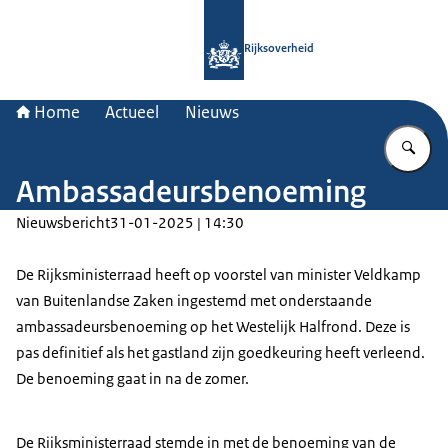
Naar de homepage van Rijksoverheid
Rijksoverheid
Home
Actueel
Nieuws
Vu
Ambassadeursbenoeming
Nieuwsbericht
31-01-2025 | 14:30
De Rijksministerraad heeft op voorstel van minister Veldkamp
van Buitenlandse Zaken ingestemd met onderstaande
ambassadeursbenoeming op het Westelijk Halfrond. Deze is
pas definitief als het gastland zijn goedkeuring heeft verleend.
De benoeming gaat in na de zomer.
De Rijksministerraad stemde in met de benoeming van de