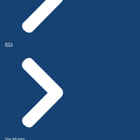
RSS
Vacatures