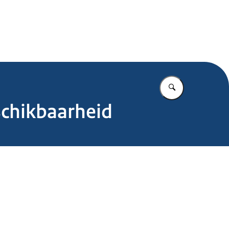
.nl
Vul in wat u z
schikbaarheid