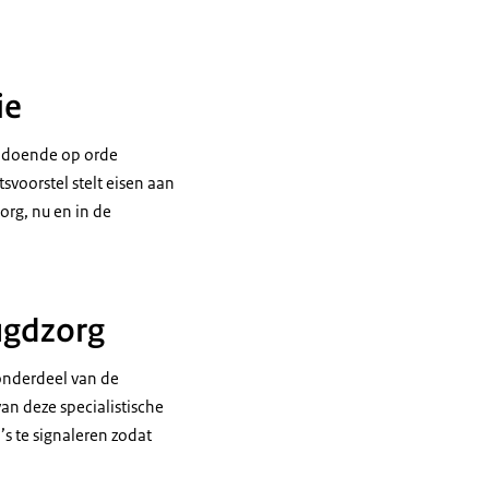
ie
oldoende op orde
voorstel stelt eisen aan
org, nu en in de
eugdzorg
 onderdeel van de
an deze specialistische
o’s te signaleren zodat