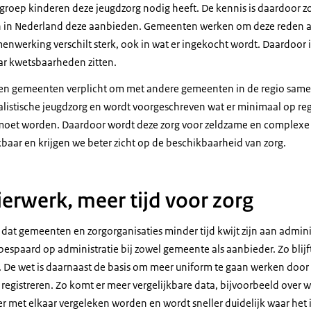
 groep kinderen deze jeugdzorg nodig heeft. De kennis is daardoor zo
en in Nederland deze aanbieden. Gemeenten werken om deze reden al
nwerking verschilt sterk, ook in wat er ingekocht wordt. Daardoor is
aar kwetsbaarheden zitten.
den gemeenten verplicht om met andere gemeenten in de regio samen
listische jeugdzorg en wordt voorgeschreven wat er minimaal op re
moet worden. Daardoor wordt deze zorg voor zeldzame en complexe
baar en krijgen we beter zicht op de beschikbaarheid van zorg.
erwerk, meer tijd voor zorg
 dat gemeenten en zorgorganisaties minder tijd kwijt zijn aan admini
spaard op administratie bij zowel gemeente als aanbieder. Zo blijft
. De wet is daarnaast de basis om meer uniform te gaan werken door
registreren. Zo komt er meer vergelijkbare data, bijvoorbeeld over 
r met elkaar vergeleken worden en wordt sneller duidelijk waar het 