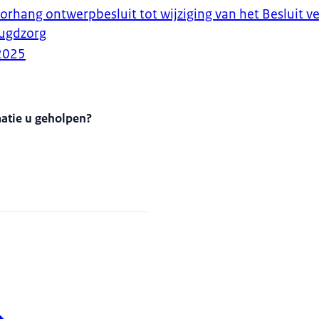
orhang ontwerpbesluit tot wijziging van het Besluit v
eugdzorg
2025
matie u geholpen?