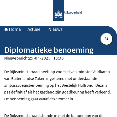
Naar de homepage van Rijksoverheid
Rijksoverheid
Home
Actueel
Nieuws
Vu
Diplomatieke benoeming
Nieuwsbericht
25-04-2025 | 15:30
De Rijksministerraad heeft op voorstel van minister Veldkamp
van Buitenlandse Zaken ingestemd met onderstaande
ambassadeursbenoeming op het Westelijk Halfrond. Deze is
pas definitief als het gastland zijn goedkeuring heeft verleend.
De benoeming gaat vanaf deze zomer in.
De Rijksministerraad stemde in met de benoeming van de