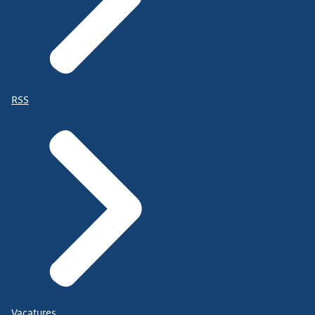
RSS
Vacatures