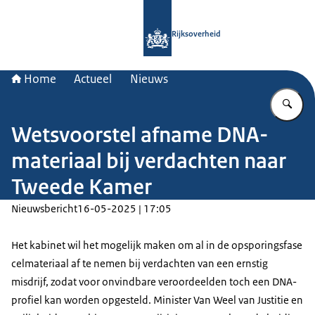
Naar de homepage van Rijksoverheid
Rijksoverheid
Home
Actueel
Nieuws
Vu
Wetsvoorstel afname DNA-
materiaal bij verdachten naar
Tweede Kamer
Nieuwsbericht
16-05-2025 | 17:05
Het kabinet wil het mogelijk maken om al in de opsporingsfase
celmateriaal af te nemen bij verdachten van een ernstig
misdrijf, zodat voor onvindbare veroordeelden toch een DNA-
profiel kan worden opgesteld. Minister Van Weel van Justitie en