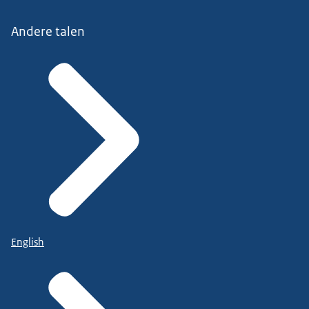
Andere talen
English