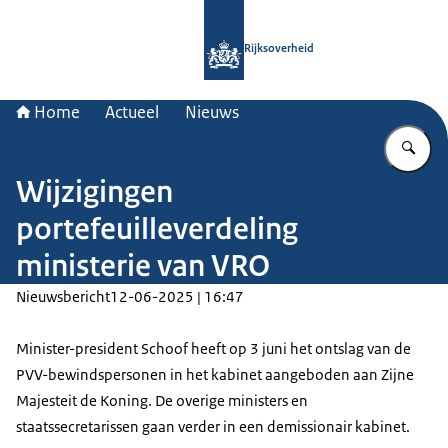
Naar de homepage van Rijksoverheid
Rijksoverheid
Home
Actueel
Nieuws
Vu
Wijzigingen
portefeuilleverdeling
ministerie van VRO
Nieuwsbericht
12-06-2025 | 16:47
Minister-president Schoof heeft op 3 juni het ontslag van de
PVV-bewindspersonen in het kabinet aangeboden aan Zijne
Majesteit de Koning. De overige ministers en
staatssecretarissen gaan verder in een demissionair kabinet.