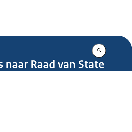
.nl
Vul in wat u z
 naar Raad van State