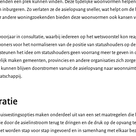
nden een plek kunnen vinden. Deze tijdelijke woonvormen helpen
inburgeren. Zo verlaten ze de asielopvang sneller, wat helpt om de 
or andere woningzoekenden bieden deze woonvormen ook kansen voo
 voorjaar in consultatie, waarbij iedereen op het wetsvoorstel kon rea
oners voor het normaliseren van de positie van statushouders op d
teunen het idee om statushouders geen voorrang meer te geven in d
lijk maken gemeenten, provincies en andere organisaties zich zorge
s kunnen blijven doorstromen vanuit de asielopvang naar woonruimt
atschappij.
ratie
huisvestingsopties maken onderdeel uit van een set maatregelen di
tie door de asielinstroom terug te dringen en de druk op de opvang 
ket worden stap voor stap ingevoerd en in samenhang met elkaar be