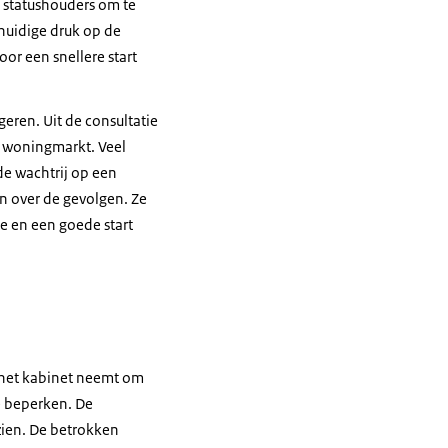
 statushouders om te
huidige druk op de
r een snellere start
geren. Uit de consultatie
e woningmarkt. Veel
e wachtrij op een
n over de gevolgen. Ze
e en een goede start
e het kabinet neemt om
te beperken. De
zien. De betrokken