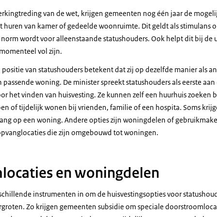
nwerkingtreding van de wet, krijgen gemeenten nog één jaar de mogel
t huren van kamer of gedeelde woonruimte. Dit geldt als stimulans o
orm wordt voor alleenstaande statushouders. Ook helpt dit bij de u
 momenteel vol zijn.
 positie van statushouders betekent dat zij op dezelfde manier als 
passende woning. De minister spreekt statushouders als eerste aan
r het vinden van huisvesting. Ze kunnen zelf een huurhuis zoeken bi
en of tijdelijk wonen bij vrienden, familie of een hospita. Soms krij
rang op een woning. Andere opties zijn woningdelen of gebruikmak
pvanglocaties die zijn omgebouwd tot woningen.
locaties en woningdelen
rschillende instrumenten in om de huisvestingsopties voor statushou
groten. Zo krijgen gemeenten subsidie om speciale doorstroomloca