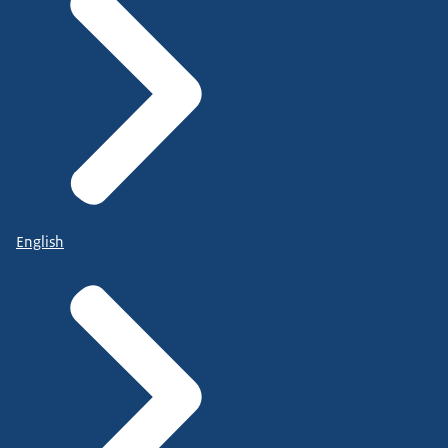
English