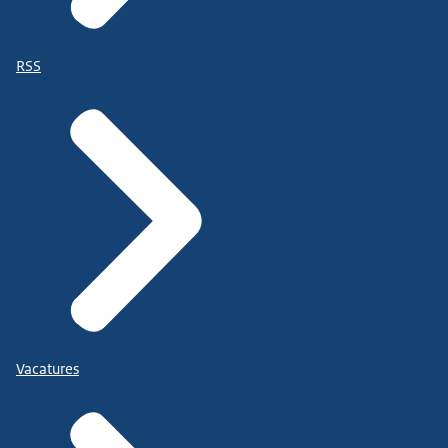
RSS
Vacatures