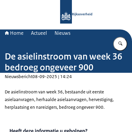
Naar de homepage van Rijksoverheid
Rijksoverheid
Home
Actueel
Nieuws
Vu
De asielinstroom van week 36
bedroeg ongeveer 900
Nieuwsbericht
08-09-2025 | 14:24
De asielinstroom van week 36, bestaande uit eerste
asielaanvragen, herhaalde asielaanvragen, hervestiging,
herplaatsing en nareizigers, bedroeg ongeveer 900.
Heeft deze informatie u geholpen?