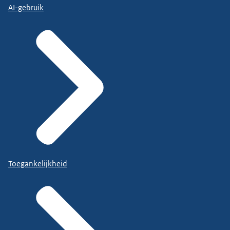
AI-gebruik
Toegankelijkheid