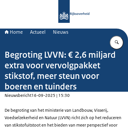
Naar de homepage van Rijksoverheid
Rijksoverheid
Home
Actueel
Nieuws
Vu
Begroting LVVN: € 2,6 miljard
extra voor vervolgpakket
stikstof, meer steun voor
boeren en tuinders
Nieuwsbericht
16-09-2025 | 15:30
De begroting van het ministerie van Landbouw, Visserij,
Voedselzekerheid en Natuur (LVVN) richt zich op het reduceren
van stikstofuitstoot en het bieden van meer perspectief voor